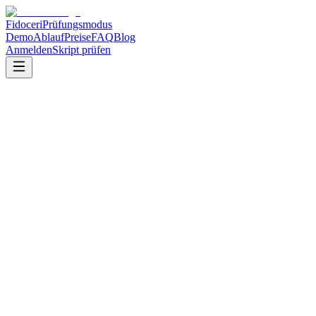
Fidoceri
Prüfungsmodus
Demo
Ablauf
Preise
FAQ
Blog
Anmelden
Skript prüfen
Was ist Fidoceri genau?
Wie funktioniert die 'Feynman Methode' bei euch?