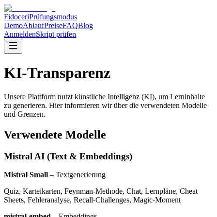
Fidoceri
Prüfungsmodus
Demo
Ablauf
Preise
FAQ
Blog
Anmelden
Skript prüfen
KI-Transparenz
Unsere Plattform nutzt künstliche Intelligenz (KI), um Lerninhalte
zu generieren. Hier informieren wir über die verwendeten Modelle
und Grenzen.
Verwendete Modelle
Mistral AI (Text & Embeddings)
Mistral Small
– Textgenerierung
Quiz, Karteikarten, Feynman-Methode, Chat, Lernpläne, Cheat
Sheets, Fehleranalyse, Recall-Challenges, Magic-Moment
mistral-embed
– Embeddings