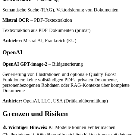
Semantische Suche (RAG), Vektorisierung von Dokumenten
Mistral OCR
– PDF-Textextraktion
Textextraktion aus PDF-Dokumenten (primär)
Anbieter:
Mistral AI, Frankreich (EU)
OpenAI
OpenAI GPT-image-2
– Bildgenerierung
Generierung von Illustrationen und optionale Quality-Boost-
Funktionen; keine vollständigen PDFs, privaten Dokumente,
personenbezogenen Rohdaten oder RAG-Kontexte über komplette
Dokumente
Anbieter:
OpenAI, LLC, USA (Drittlandübermittlung)
Grenzen und Risiken
⚠️ Wichtiger Hinweis:
KI-Modelle können Fehler machen
("halluzinieren"). Bitte überprüfe wichtige Fakten immer mit deinem