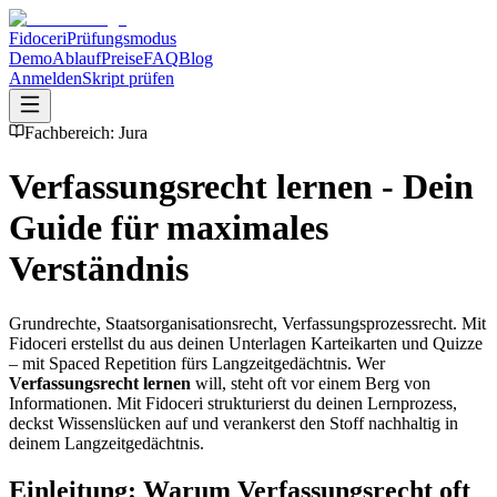
Fidoceri
Prüfungsmodus
Demo
Ablauf
Preise
FAQ
Blog
Anmelden
Skript prüfen
Fachbereich:
Jura
Verfassungsrecht
lernen - Dein
Guide für maximales
Verständnis
Grundrechte, Staatsorganisationsrecht, Verfassungsprozessrecht. Mit
Fidoceri erstellst du aus deinen Unterlagen Karteikarten und Quizze
– mit Spaced Repetition fürs Langzeitgedächtnis.
Wer
Verfassungsrecht
lernen
will, steht oft vor einem Berg von
Informationen. Mit Fidoceri strukturierst du deinen Lernprozess,
deckst Wissenslücken auf und verankerst den Stoff nachhaltig in
deinem Langzeitgedächtnis.
Einleitung: Warum
Verfassungsrecht
oft