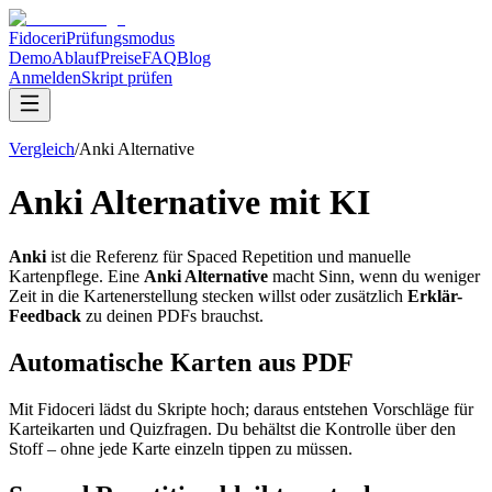
Fidoceri
Prüfungsmodus
Demo
Ablauf
Preise
FAQ
Blog
Anmelden
Skript prüfen
Vergleich
/
Anki Alternative
Anki Alternative mit KI
Anki
ist die Referenz für Spaced Repetition und manuelle
Kartenpflege. Eine
Anki Alternative
macht Sinn, wenn du weniger
Zeit in die Kartenerstellung stecken willst oder zusätzlich
Erklär-
Feedback
zu deinen PDFs brauchst.
Automatische Karten aus PDF
Mit Fidoceri lädst du Skripte hoch; daraus entstehen Vorschläge für
Karteikarten und Quizfragen. Du behältst die Kontrolle über den
Stoff – ohne jede Karte einzeln tippen zu müssen.