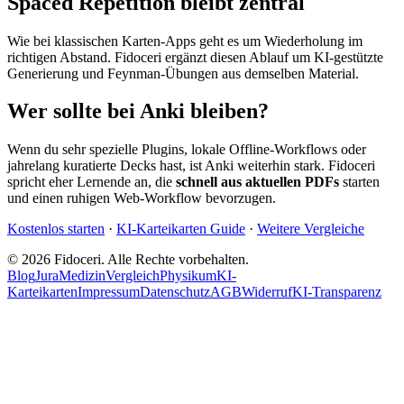
Spaced Repetition bleibt zentral
Wie bei klassischen Karten-Apps geht es um Wiederholung im
richtigen Abstand. Fidoceri ergänzt diesen Ablauf um KI-gestützte
Generierung und Feynman-Übungen aus demselben Material.
Wer sollte bei Anki bleiben?
Wenn du sehr spezielle Plugins, lokale Offline-Workflows oder
jahrelang kuratierte Decks hast, ist Anki weiterhin stark. Fidoceri
spricht eher Lernende an, die
schnell aus aktuellen PDFs
starten
und einen ruhigen Web-Workflow bevorzugen.
Kostenlos starten
·
KI-Karteikarten Guide
·
Weitere Vergleiche
©
2026
Fidoceri. Alle Rechte vorbehalten.
Blog
Jura
Medizin
Vergleich
Physikum
KI-
Karteikarten
Impressum
Datenschutz
AGB
Widerruf
KI-Transparenz